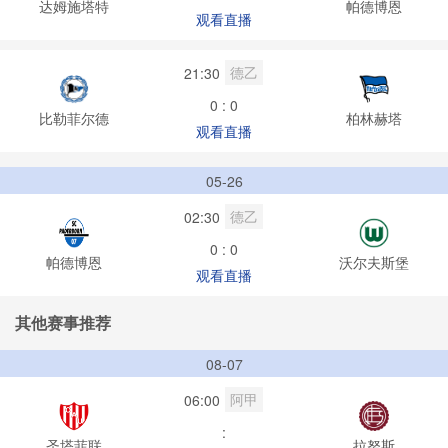
达姆施塔特
帕德博恩
观看直播
德乙
21:30
0 : 0
比勒菲尔德
柏林赫塔
观看直播
05-26
德乙
02:30
0 : 0
帕德博恩
沃尔夫斯堡
观看直播
其他赛事推荐
08-07
阿甲
06:00
:
圣塔菲联
拉努斯