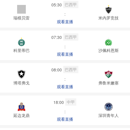
巴西甲
05:30
:
瑞模贝雷
米内罗竞技
观看直播
巴西甲
07:30
:
科里蒂巴
沙佩科恩斯
观看直播
巴西甲
08:00
:
博塔弗戈
弗鲁米嫩塞
观看直播
中甲
18:00
:
延边龙鼎
深圳青年人
观看直播