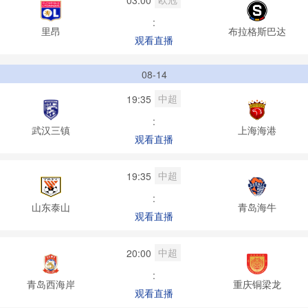
:
里昂
布拉格斯巴达
观看直播
08-14
中超
19:35
:
武汉三镇
上海海港
观看直播
中超
19:35
:
山东泰山
青岛海牛
观看直播
中超
20:00
:
青岛西海岸
重庆铜梁龙
观看直播