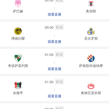
:
萨巴赫
奥胡斯
观看直播
欧冠
00:00
:
博德闪耀
圣吉罗斯
观看直播
欧冠
01:00
:
考诺萨基列斯
萨格勒布迪纳摩
观看直播
欧冠
01:30
:
奈梅亨
奥林匹亚科斯
观看直播
欧冠
02:00