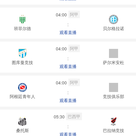
阿甲
04:00
:
班菲尔德
贝尔格拉诺
观看直播
阿甲
04:00
:
图库曼竞技
萨尔米安杜
观看直播
阿甲
04:00
:
阿根廷青年人
竞技俱乐部
观看直播
巴西甲
05:30
:
桑托斯
巴拉纳竞技
观看直播