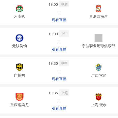
中超
19:00
:
河南队
青岛西海岸
观看直播
中甲
19:00
:
无锡吴钩
宁波职业足球俱乐部
观看直播
中甲
19:30
:
广州豹
广西恒宸
观看直播
中超
19:35
:
重庆铜梁龙
上海海港
观看直播