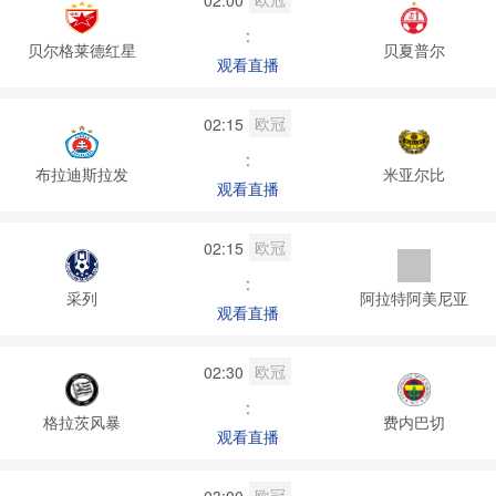
:
贝尔格莱德红星
贝夏普尔
观看直播
欧冠
02:15
:
布拉迪斯拉发
米亚尔比
观看直播
欧冠
02:15
:
采列
阿拉特阿美尼亚
观看直播
欧冠
02:30
:
格拉茨风暴
费内巴切
观看直播
欧冠
03:00