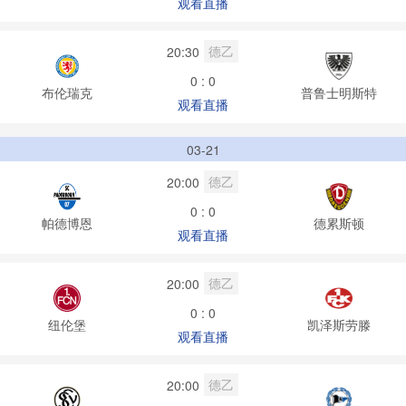
观看直播
德乙
20:30
0 : 0
布伦瑞克
普鲁士明斯特
观看直播
03-21
德乙
20:00
0 : 0
帕德博恩
德累斯顿
观看直播
德乙
20:00
0 : 0
纽伦堡
凯泽斯劳滕
观看直播
德乙
20:00