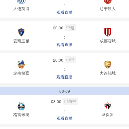
:
大连英博
辽宁铁人
观看直播
中超
20:00
:
云南玉昆
成都蓉城
观看直播
中甲
20:00
:
定南赣联
大连鲲城
观看直播
08-09
巴西甲
03:00
:
格雷米奥
圣保罗
观看直播