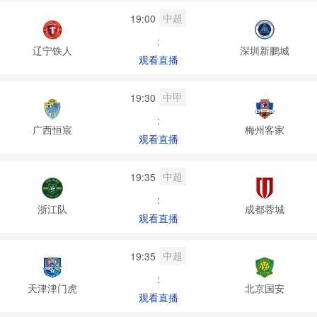
中超
19:00
:
辽宁铁人
深圳新鹏城
观看直播
中甲
19:30
:
广西恒宸
梅州客家
观看直播
中超
19:35
:
浙江队
成都蓉城
观看直播
中超
19:35
:
天津津门虎
北京国安
观看直播