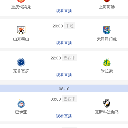
:
重庆铜梁龙
上海海港
观看直播
中超
20:00
:
山东泰山
天津津门虎
观看直播
巴西甲
22:00
:
克鲁塞罗
米拉索
观看直播
08-10
巴西甲
03:00
:
巴伊亚
瓦斯科达伽马
观看直播