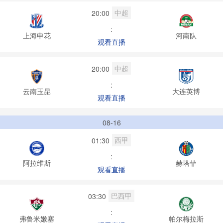
中超
20:00
:
上海申花
河南队
观看直播
中超
20:00
:
云南玉昆
大连英博
观看直播
08-16
西甲
01:30
:
阿拉维斯
赫塔菲
观看直播
巴西甲
03:30
:
弗鲁米嫩塞
帕尔梅拉斯