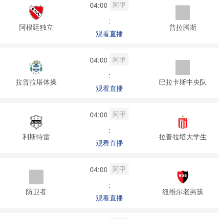
阿甲
04:00
:
阿根廷独立
普拉腾斯
观看直播
阿甲
04:00
:
拉普拉塔体操
巴拉卡斯中央队
观看直播
阿甲
04:00
:
利斯特雷
拉普拉塔大学生
观看直播
阿甲
04:00
:
防卫者
纽维尔老男孩
观看直播