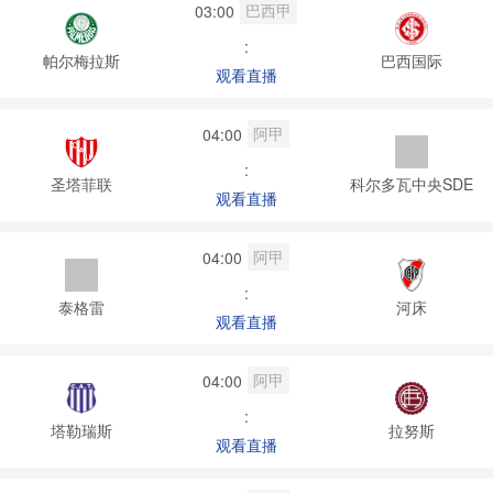
巴西甲
03:00
:
帕尔梅拉斯
巴西国际
观看直播
阿甲
04:00
:
圣塔菲联
科尔多瓦中央SDE
观看直播
阿甲
04:00
:
泰格雷
河床
观看直播
阿甲
04:00
:
塔勒瑞斯
拉努斯
观看直播