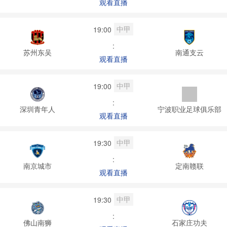
观看直播
中甲
19:00
:
苏州东吴
南通支云
观看直播
中甲
19:00
:
深圳青年人
宁波职业足球俱乐部
观看直播
中甲
19:30
:
南京城市
定南赣联
观看直播
中甲
19:30
:
佛山南狮
石家庄功夫