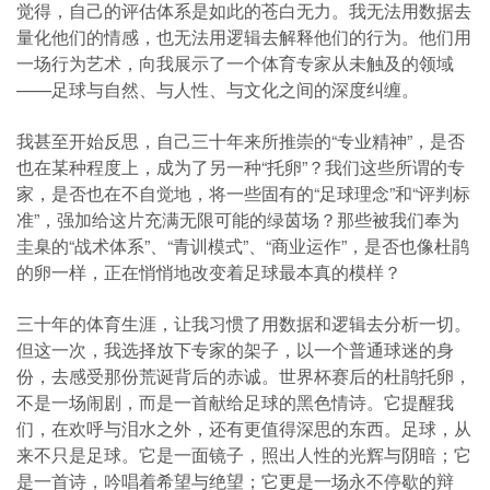
觉得，自己的评估体系是如此的苍白无力。我无法用数据去
量化他们的情感，也无法用逻辑去解释他们的行为。他们用
一场行为艺术，向我展示了一个体育专家从未触及的领域
——足球与自然、与人性、与文化之间的深度纠缠。
我甚至开始反思，自己三十年来所推崇的“专业精神”，是否
也在某种程度上，成为了另一种“托卵”？我们这些所谓的专
家，是否也在不自觉地，将一些固有的“足球理念”和“评判标
准”，强加给这片充满无限可能的绿茵场？那些被我们奉为
圭臬的“战术体系”、“青训模式”、“商业运作”，是否也像杜鹃
的卵一样，正在悄悄地改变着足球最本真的模样？
三十年的体育生涯，让我习惯了用数据和逻辑去分析一切。
但这一次，我选择放下专家的架子，以一个普通球迷的身
份，去感受那份荒诞背后的赤诚。世界杯赛后的杜鹃托卵，
不是一场闹剧，而是一首献给足球的黑色情诗。它提醒我
们，在欢呼与泪水之外，还有更值得深思的东西。足球，从
来不只是足球。它是一面镜子，照出人性的光辉与阴暗；它
是一首诗，吟唱着希望与绝望；它更是一场永不停歇的辩