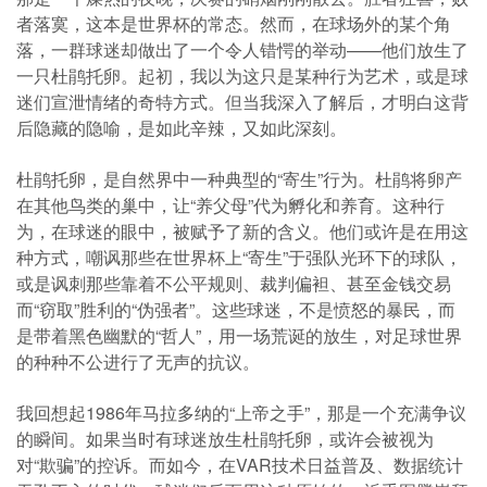
者落寞，这本是世界杯的常态。然而，在球场外的某个角
落，一群球迷却做出了一个令人错愕的举动——他们放生了
一只杜鹃托卵。起初，我以为这只是某种行为艺术，或是球
迷们宣泄情绪的奇特方式。但当我深入了解后，才明白这背
后隐藏的隐喻，是如此辛辣，又如此深刻。
杜鹃托卵，是自然界中一种典型的“寄生”行为。杜鹃将卵产
在其他鸟类的巢中，让“养父母”代为孵化和养育。这种行
为，在球迷的眼中，被赋予了新的含义。他们或许是在用这
种方式，嘲讽那些在世界杯上“寄生”于强队光环下的球队，
或是讽刺那些靠着不公平规则、裁判偏袒、甚至金钱交易
而“窃取”胜利的“伪强者”。这些球迷，不是愤怒的暴民，而
是带着黑色幽默的“哲人”，用一场荒诞的放生，对足球世界
的种种不公进行了无声的抗议。
我回想起1986年马拉多纳的“上帝之手”，那是一个充满争议
的瞬间。如果当时有球迷放生杜鹃托卵，或许会被视为
对“欺骗”的控诉。而如今，在VAR技术日益普及、数据统计