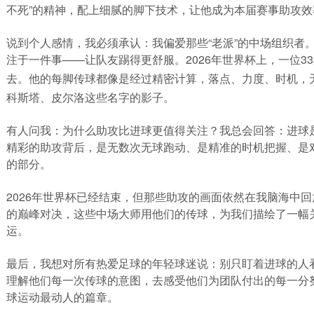
不死”的精神，配上细腻的脚下技术，让他成为本届赛事助攻
说到个人感情，我必须承认：我偏爱那些“老派”的中场组织者
注于一件事——让队友踢得更舒服。2026年世界杯上，一位
去。他的每脚传球都像是经过精密计算，落点、力度、时机，
科斯塔、皮尔洛这些名字的影子。
有人问我：为什么助攻比进球更值得关注？我总会回答：进球
精彩的助攻背后，是无数次无球跑动、是精准的时机把握、是
的部分。
2026年世界杯已经结束，但那些助攻的画面依然在我脑海中
的巅峰对决，这些中场大师用他们的传球，为我们描绘了一幅
运。
最后，我想对所有热爱足球的年轻球迷说：别只盯着进球的人
理解他们每一次传球的意图，去感受他们为团队付出的每一分
球运动最动人的篇章。