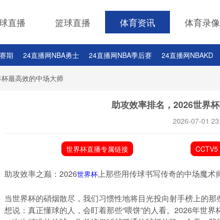
球直播
篮球直播
体育资讯
体育录像
休赛期
24直播网NBA勇士
24直播网NBA季后赛
24直播网NBAKD
界杯最高效的中场大师
助攻效率排名，2026世界
2026-07-01 23
世界杯直播专属链接
CCTV5
助攻效率之巅：2026
上那些用传球书写传奇的中场魔术
世界杯
当世界杯的硝烟散尽，我们习惯性地将目光投向射手榜上的那
想说：真正懂球的人，会盯着那些“喂饼”的人看。2026年世