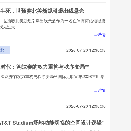
生死，世预赛北美新规引爆出线悬念
，世预赛北美新规引爆出线悬念作为一名在体育评估领域摸
我见过太
...详情
赛北美
2026-07-20 12:30:08
引爆出
悬念
48队时代：淘汰赛的权力重构与秩序变局**
代：淘汰赛的权力重构与秩序变局当国际足联宣布2026年世界
...详情
2026-07-20 12:30:08
T&T Stadium场地功能切换的空间设计逻辑”