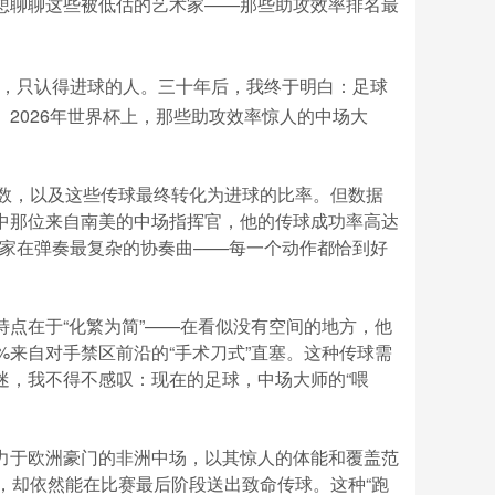
想聊聊这些被低估的艺术家——那些助攻效率排名最
，只认得进球的人。三十年后，我终于明白：足球
2026年世界杯上，那些助攻效率惊人的中场大
次数，以及这些传球最终转化为进球的比率。但数据
中那位来自南美的中场指挥官，他的传球成功率高达
钢琴家在弹奏最复杂的协奏曲——每一个动作都恰到好
点在于“化繁为简”——在看似没有空间的地方，他
%来自对手禁区前沿的“手术刀式”直塞。这种传球需
迷，我不得不感叹：现在的足球，中场大师的“喂
力于欧洲豪门的非洲中场，以其惊人的体能和覆盖范
，却依然能在比赛最后阶段送出致命传球。这种“跑