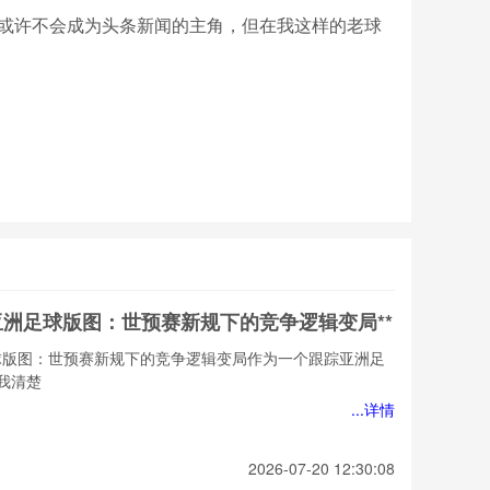
们或许不会成为头条新闻的主角，但在我这样的老球
塑亚洲足球版图：世预赛新规下的竞争逻辑变局**
足球版图：世预赛新规下的竞争逻辑变局作为一个跟踪亚洲足
我清楚
...详情
2026-07-20 12:30:08