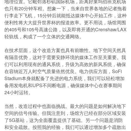
地理位置。它毗邻洛杉矶国际机场，距离好莱坞伯班克机场
也只有20分钟车程。想象一下，当来自世界各地的记者拖着
行李走下飞机，15分钟后就能抵达媒体中心开始工作，这种
便利性将大大提升世界杯的报道效率。更不用说，场馆周围
的405号和105号高速公路，以及即将开通的Crenshaw/LAX
轻轨线，构成了一个立体的交通网络。
在技术层面，这个改造方案也具有前瞻性。地下空间天然具
有隔音优势，这对于需要安静环境的媒体工作至关重要。我
们可以利用现有的通风系统，升级为高效的新风系统，确保
在容纳近万人时空气质量依然优良。电力供应方面，SoFi
Stadium本身就配备了先进的电力系统，我们可以轻松增加
备用发电机和UPS不间断电源，确保媒体中心在赛事期间
24小时运转。
当然，改造过程中也面临挑战。最大的问题是如何解决地下
空间的信号传输。但我注意到，场馆方已经在部分区域安装
了5G基站，这为全面覆盖提供了基础。另一个问题是消防
和安全疏散。按照我的经验，我们可以通过增加多个疏散出