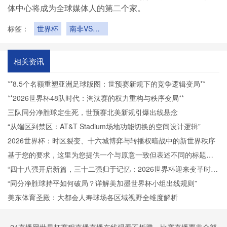
体中心将成为全球媒体人的第二个家。
标签：
世界杯
南非VS韩
国南非VS
韩国直播
相关资讯
**8.5个名额重塑亚洲足球版图：世预赛新规下的竞争逻辑变局**
**2026世界杯48队时代：淘汰赛的权力重构与秩序变局**
三队同分净胜球定生死，世预赛北美新规引爆出线悬念
“从端区到禁区：AT&T Stadium场地功能切换的空间设计逻辑”
2026世界杯：时区裂变、十六城博弈与转播权暗战中的新世界秩序
基于您的要求，这里为您提供一个与原意一致但表述不同的标题：
<br /> <br /> **“2026世界杯多赛场同步运行中VAR资源动态分配与
“四十八强开启新篇，三十二强归于记忆：2026世界杯迎来变革时
裁判协作策略研究”**
代”
“同分净胜球持平如何破局？详解美加墨世界杯小组出线规则”
美东体育圣殿：大都会人寿球场各区域视野全维度解析