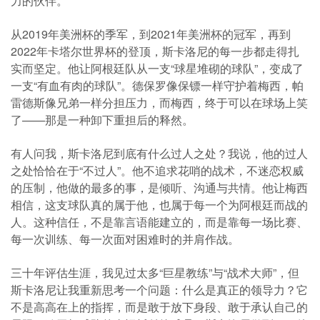
力的伙伴。
从2019年美洲杯的季军，到2021年美洲杯的冠军，再到
2022年卡塔尔世界杯的登顶，斯卡洛尼的每一步都走得扎
实而坚定。他让阿根廷队从一支“球星堆砌的球队”，变成了
一支“有血有肉的球队”。德保罗像保镖一样守护着梅西，帕
雷德斯像兄弟一样分担压力，而梅西，终于可以在球场上笑
了——那是一种卸下重担后的释然。
有人问我，斯卡洛尼到底有什么过人之处？我说，他的过人
之处恰恰在于“不过人”。他不追求花哨的战术，不迷恋权威
的压制，他做的最多的事，是倾听、沟通与共情。他让梅西
相信，这支球队真的属于他，也属于每一个为阿根廷而战的
人。这种信任，不是靠言语能建立的，而是靠每一场比赛、
每一次训练、每一次面对困难时的并肩作战。
三十年评估生涯，我见过太多“巨星教练”与“战术大师”，但
斯卡洛尼让我重新思考一个问题：什么是真正的领导力？它
不是高高在上的指挥，而是敢于放下身段、敢于承认自己的