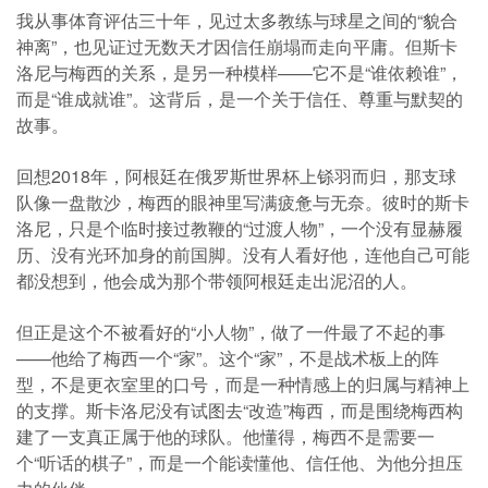
我从事体育评估三十年，见过太多教练与球星之间的“貌合
神离”，也见证过无数天才因信任崩塌而走向平庸。但斯卡
洛尼与梅西的关系，是另一种模样——它不是“谁依赖谁”，
而是“谁成就谁”。这背后，是一个关于信任、尊重与默契的
故事。
回想2018年，阿根廷在俄罗斯世界杯上铩羽而归，那支球
队像一盘散沙，梅西的眼神里写满疲惫与无奈。彼时的斯卡
洛尼，只是个临时接过教鞭的“过渡人物”，一个没有显赫履
历、没有光环加身的前国脚。没有人看好他，连他自己可能
都没想到，他会成为那个带领阿根廷走出泥沼的人。
但正是这个不被看好的“小人物”，做了一件最了不起的事
——他给了梅西一个“家”。这个“家”，不是战术板上的阵
型，不是更衣室里的口号，而是一种情感上的归属与精神上
的支撑。斯卡洛尼没有试图去“改造”梅西，而是围绕梅西构
建了一支真正属于他的球队。他懂得，梅西不是需要一
个“听话的棋子”，而是一个能读懂他、信任他、为他分担压