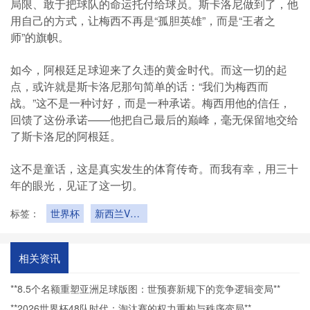
局限、敢于把球队的命运托付给球员。斯卡洛尼做到了，他
用自己的方式，让梅西不再是“孤胆英雄”，而是“王者之
师”的旗帜。
如今，阿根廷足球迎来了久违的黄金时代。而这一切的起
点，或许就是斯卡洛尼那句简单的话：“我们为梅西而
战。”这不是一种讨好，而是一种承诺。梅西用他的信任，
回馈了这份承诺——他把自己最后的巅峰，毫无保留地交给
了斯卡洛尼的阿根廷。
这不是童话，这是真实发生的体育传奇。而我有幸，用三十
年的眼光，见证了这一切。
标签：
世界杯
新西兰VS
埃及新西兰
VS埃及直
播
相关资讯
**8.5个名额重塑亚洲足球版图：世预赛新规下的竞争逻辑变局**
**2026世界杯48队时代：淘汰赛的权力重构与秩序变局**