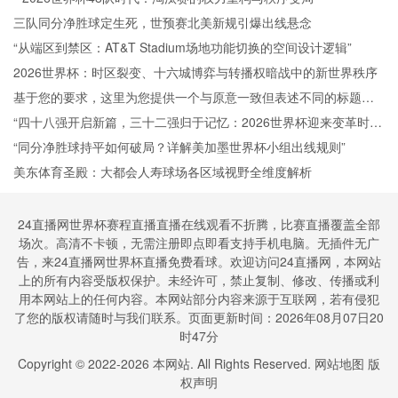
三队同分净胜球定生死，世预赛北美新规引爆出线悬念
“从端区到禁区：AT&T Stadium场地功能切换的空间设计逻辑”
2026世界杯：时区裂变、十六城博弈与转播权暗战中的新世界秩序
基于您的要求，这里为您提供一个与原意一致但表述不同的标题：
<br /> <br /> **“2026世界杯多赛场同步运行中VAR资源动态分配与
“四十八强开启新篇，三十二强归于记忆：2026世界杯迎来变革时
裁判协作策略研究”**
代”
“同分净胜球持平如何破局？详解美加墨世界杯小组出线规则”
美东体育圣殿：大都会人寿球场各区域视野全维度解析
24直播网世界杯赛程直播直播在线观看不折腾，比赛直播覆盖全部
场次。高清不卡顿，无需注册即点即看支持手机电脑。无插件无广
告，来24直播网世界杯直播免费看球。欢迎访问24直播网，本网站
上的所有内容受版权保护。未经许可，禁止复制、修改、传播或利
用本网站上的任何内容。本网站部分内容来源于互联网，若有侵犯
了您的版权请随时与我们联系。页面更新时间：2026年08月07日20
时47分
Copyright © 2022-
2026
本网站. All Rights Reserved.
网站地图
版
权声明