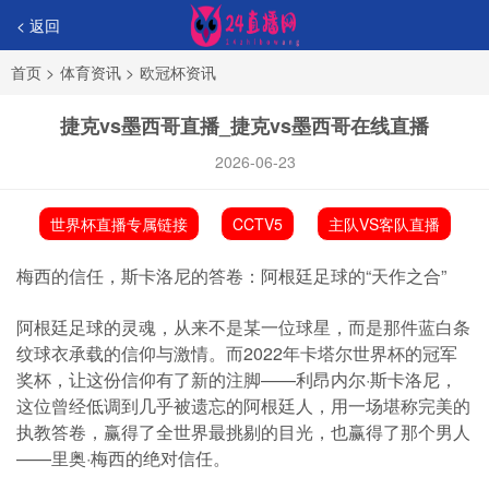
< 返回
首页
>
体育资讯
>
欧冠杯资讯
捷克vs墨西哥直播_捷克vs墨西哥在线直播
2026-06-23
世界杯直播专属链接
CCTV5
主队VS客队直播
梅西的信任，斯卡洛尼的答卷：阿根廷足球的“天作之合”
阿根廷足球的灵魂，从来不是某一位球星，而是那件蓝白条
纹球衣承载的信仰与激情。而2022年卡塔尔世界杯的冠军
奖杯，让这份信仰有了新的注脚——利昂内尔·斯卡洛尼，
这位曾经低调到几乎被遗忘的阿根廷人，用一场堪称完美的
执教答卷，赢得了全世界最挑剔的目光，也赢得了那个男人
——里奥·梅西的绝对信任。