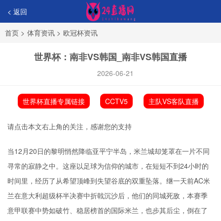
< 返回
首页
>
体育资讯
>
欧冠杯资讯
世界杯：南非VS韩国_南非VS韩国直播
2026-06-21
世界杯直播专属链接
CCTV5
主队VS客队直播
请点击本文右上角的关注，感谢您的支持
当12月20日的黎明悄然降临亚平宁半岛，米兰城却笼罩在一片不同
寻常的寂静之中。这座以足球为信仰的城市，在短短不到24小时的
时间里，经历了从希望顶峰到失望谷底的双重坠落。继一天前AC米
兰在意大利超级杯半决赛中折戟沉沙后，他们的同城死敌，本赛季
意甲联赛中势如破竹、稳居榜首的国际米兰，也步其后尘，倒在了