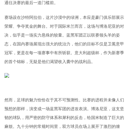
通往决赛的最后一道门槛前。
赛场设在沙特阿拉伯，这片沙漠中的绿洲，本应是豪门俱乐部展示
荣耀、争夺奖金的舞台。对于国际米兰而言，这场与博洛尼亚的对
决，似乎是一场实力悬殊的较量。蓝黑军团正以联赛领头羊的姿
态，在国内赛场展现出强大的统治力，他们的目标不仅是卫冕意甲
冠军，更是在每一项赛事中有所斩获。意大利超级杯，作为新赛季
的首个锦标，无疑是他们渴望收入囊中的战利品。
然而，足球的魅力恰恰在于其不可预测性。比赛的进程并未像人们
预想的那样，演变成一场蓝黑军团的进攻表演。博洛尼亚，这支坚
韧的球队，用严密的防守体系和犀利的反击，给国米制造了巨大的
麻烦。九十分钟的常规时间里，双方球员在场上展开了激烈的缠