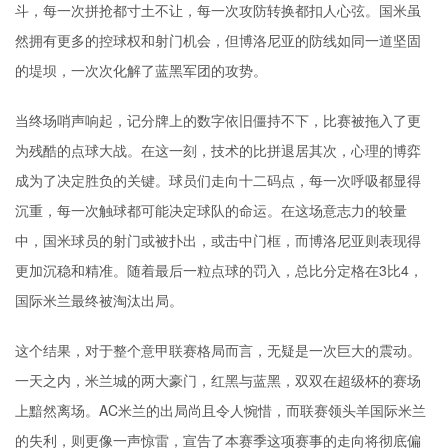
斗，每一次拼抢都寸土不让，每一次攻防转换都扣人心弦。国米虽
然拥有更多的控球权和射门机会，但博洛尼亚的防线如同一道坚固
的堤坝，一次次化解了蓝黑军团的攻势。
当终场哨声响起，记分牌上的数字依旧僵持不下，比赛被拖入了更
为残酷的点球大战。在这一刻，技术的比拼退居其次，心理的博弈
成为了决定胜负的关键。球员们走向十二码点，每一次呼吸都显得
沉重，每一次触球都可能决定球队的命运。在这场意志力的较量
中，国米球员的射门或被扑出，或击中门框，而博洛尼亚则表现得
更加沉稳和精准。随着最后一粒点球的罚入，总比分定格在3比4，
国际米兰最终被淘汰出局。
这个结果，对于整个意甲联赛格局而言，无疑是一次巨大的震动。
一天之内，米兰城的两大豪门，红黑与蓝黑，双双在超级杯的赛场
上黯然离场。AC米兰的出局尚且令人惋惜，而联赛领头羊国际米兰
的失利，则更像一声惊雷，宣告了本赛季这项赛事的走向将彻底偏