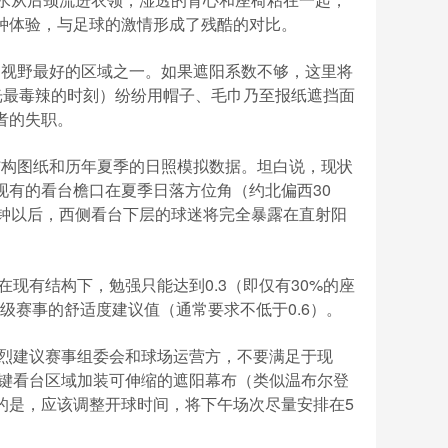
种体验，与足球的激情形成了残酷的对比。
价最高、视野最好的区域之一。如果遮阳系数不够，这里将
光最毒辣的时刻）纷纷用帽子、毛巾乃至报纸遮挡面
者的失职。
最新的结构图纸和历年夏季的日照模拟数据。坦白说，现状
现有的看台檐口在夏季日落方位角（约北偏西30
分钟以后，西侧看台下层的球迷将完全暴露在直射阳
系数，在现有结构下，勉强只能达到0.3（即仅有30%的座
顶级赛事的舒适度建议值（通常要求不低于0.6）。
强烈建议赛事组委会和球场运营方，不要满足于现
在关键看台区域加装可伸缩的遮阳幕布（类似温布尔登
的是，应该调整开球时间，将下午场次尽量安排在5