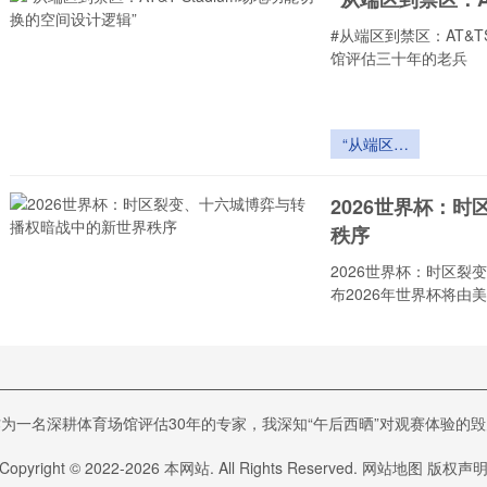
的权力重构
与秩序变局
#从端区到禁区：AT&
**
馆评估三十年的老兵
“从端区到
禁区：
AT&T
2026世界杯：
Stadium场
秩序
地功能切换
的空间设计
2026世界杯：时区
逻辑”
布2026年世界杯将由
2026世界
杯：时区裂
变、十六城
基于您的要求，这
博弈与转播
为一名深耕体育场馆评估30年的专家，我深知“午后西晒”对观赛体验的
题：<br /> <b
权暗战中的
新世界秩序
Copyright © 2022-
2026
本网站. All Rights Reserved.
态分配与裁判协作策
网站地图
版权声