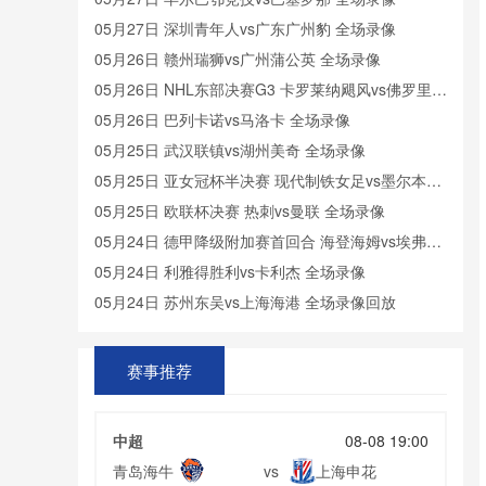
05月27日 深圳青年人vs广东广州豹 全场录像
05月26日 赣州瑞狮vs广州蒲公英 全场录像
05月26日 NHL东部决赛G3 卡罗莱纳飓风vs佛罗里达
美洲豹 全场录像回放
05月26日 巴列卡诺vs马洛卡 全场录像
05月25日 武汉联镇vs湖州美奇 全场录像
05月25日 亚女冠杯半决赛 现代制铁女足vs墨尔本城
女足 全场录像回放
05月25日 欧联杯决赛 热刺vs曼联 全场录像
05月24日 德甲降级附加赛首回合 海登海姆vs埃弗斯
堡 全场录像
05月24日 利雅得胜利vs卡利杰 全场录像
05月24日 苏州东吴vs上海海港 全场录像回放
05月23日 利雅得胜利vs卡利杰 全场录像回放
05月23日 重庆铜梁龙vs河南 全场录像回放
赛事推荐
05月23日 延边龙鼎vs青岛西海岸 全场录像回放
05月22日 05月21日NBA西部决赛G1 森林狼 - 雷霆
中超
08-08 19:00
全场录像
05月22日 石家庄功夫vs北京国安 全场录像回放
青岛海牛
上海申花
vs
05月22日 陕西联合vs武汉三镇 全场录像回放