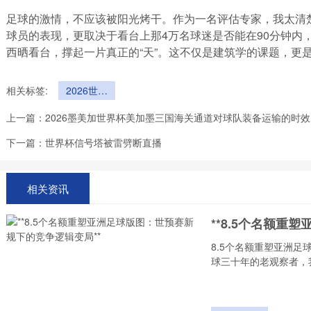
足球的激情，不应该被阳光烤干。作为一名评估专家，我太清
球员的表现，更取决于看台上那4万名球迷是否能在90分钟内，心无旁
西晒看台，撑起一片真正的“天”。这不仅是建筑学的课题，更
相关标签:
2026世界
杯Levi's
上一篇：
2026墨美加世界杯美加墨三国海关通道对球队装备运输的时效
Stadium午
后西晒看台
下一篇：
世界杯信号塔被雷劈断直播
的遮阳系数
分析
相关资讯
**8.5个名额重
8.5个名额重塑亚洲
球三十年的老观察者，