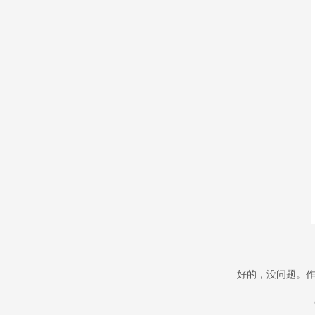
中超
08-09 19:00
河南队
青岛西海岸
vs
中甲
08-09 19:00
无锡吴钩
宁波职业足球俱
vs
乐部
中甲
08-09 19:30
广州豹
广西恒宸
vs
中超
08-09 19:35
重庆铜梁龙
上海海港
vs
好的，没问题。作
中超
08-09 20:00
山东泰山
天津津门虎
vs