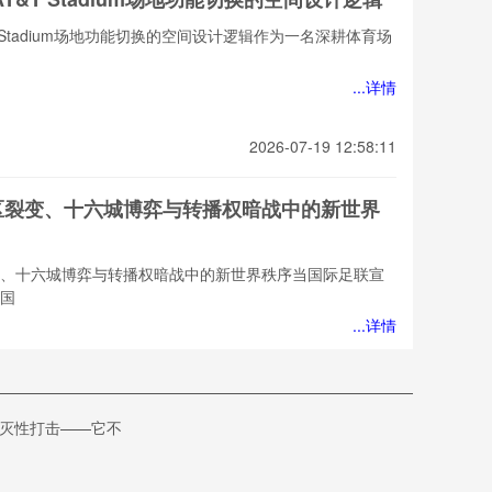
TStadium场地功能切换的空间设计逻辑作为一名深耕体育场
...详情
2026-07-19 12:58:11
时区裂变、十六城博弈与转播权暗战中的新世界
裂变、十六城博弈与转播权暗战中的新世界秩序当国际足联宣
美国
...详情
2026-07-19 12:58:11
里为您提供一个与原意一致但表述不同的标
毁灭性打击——它不
r /> **“2026世界杯多赛场同步运行中VAR资源动
略研究”**
明