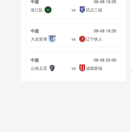
中超
08-08 19:35
浙江队
武汉三镇
vs
中超
08-08 19:35
大连英博
辽宁铁人
vs
中超
08-08 20:00
云南玉昆
成都蓉城
vs
中甲
08-08 20:00
定南赣联
大连鲲城
vs
巴西甲
08-09 03:00
格雷米奥
圣保罗
vs