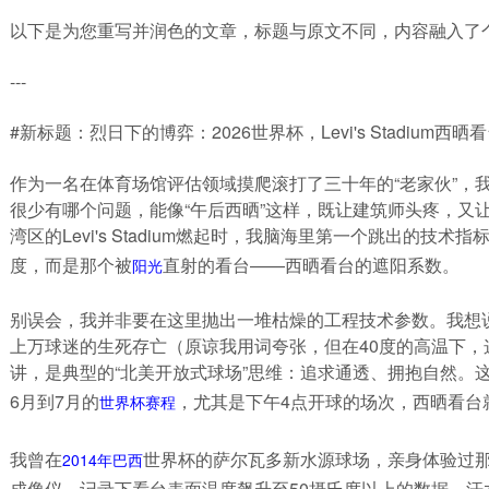
以下是为您重写并润色的文章，标题与原文不同，内容融入了个
---
#新标题：烈日下的博弈：2026世界杯，Levi's Stadium西
作为一名在体育场馆评估领域摸爬滚打了三十年的“老家伙”，
很少有哪个问题，能像“午后西晒”这样，既让建筑师头疼，又让
湾区的Levi's Stadium燃起时，我脑海里第一个跳出的
度，而是那个被
直射的看台——西晒看台的遮阳系数。
阳光
别误会，我并非要在这里抛出一堆枯燥的工程技术参数。我想
上万球迷的生死存亡（原谅我用词夸张，但在40度的高温下，这绝不算
讲，是典型的“北美开放式球场”思维：追求通透、拥抱自然。这
6月到7月的
，尤其是下午4点开球的场次，西晒看台就
世界杯赛程
我曾在
世界杯的萨尔瓦多新水源球场，亲身体验过那
2014年
巴西
成像仪，记录下看台表面温度飙升至50摄氏度以上的数据。