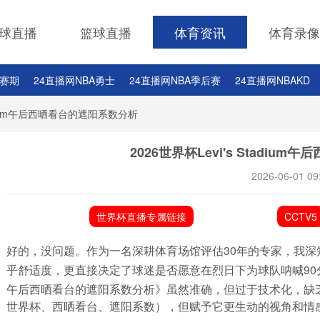
球直播
篮球直播
体育资讯
体育录像
休赛期
24直播网NBA勇士
24直播网NBA季后赛
24直播网NBAKD
tadium午后西晒看台的遮阳系数分析
2026世界杯Levi's Stadi
2026-06-01 09
世界杯直播专属链接
CCTV5
好的，没问题。作为一名深耕体育场馆评估30年的专家，我深
乎舒适度，更直接决定了球迷是否愿意在烈日下为球队呐喊90分
午后西晒看台的遮阳系数分析》虽然准确，但过于技术化，缺乏温度。我
世界杯、西晒看台、遮阳系数），但赋予它更生动的视角和情