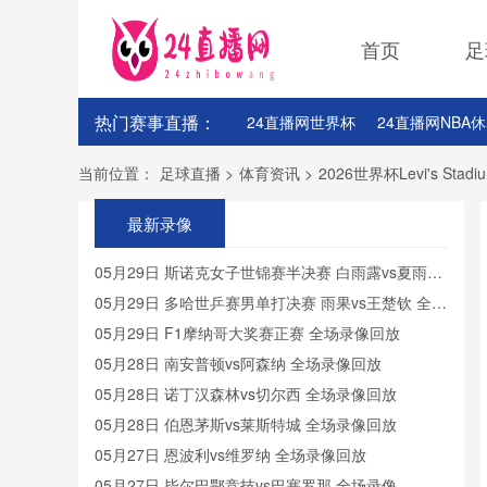
首页
足
热门赛事直播：
24直播网世界杯
24直播网NBA
24直播网NBA杜兰特
当前位置：
足球直播
>
体育资讯
>
2026世界杯Levi's S
最新录像
05月29日 斯诺克女子世锦赛半决赛 白雨露vs夏雨滢
全场录像回放
05月29日 多哈世乒赛男单打决赛 雨果vs王楚钦 全场
录像回放
05月29日 F1摩纳哥大奖赛正赛 全场录像回放
05月28日 南安普顿vs阿森纳 全场录像回放
05月28日 诺丁汉森林vs切尔西 全场录像回放
05月28日 伯恩茅斯vs莱斯特城 全场录像回放
05月27日 恩波利vs维罗纳 全场录像回放
05月27日 毕尔巴鄂竞技vs巴塞罗那 全场录像