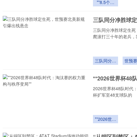
**8.5个名
额重塑亚洲
足球版图：
三队同分净胜球定
世预赛新规
下的竞争逻
三队同分净胜球定生死
辑变局**
爬滚打三十年的老兵，
三队同分净
世预
胜球定生死
新规
线
**2026世界杯
2026世界杯48队时
杯扩军至48支球队的
**2026世界
杯48队时
代：淘汰赛
“从端区到禁区：A