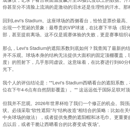
你甚至分不清脸上流淌的是激动的泪水还是生理性的汗水。那
回到Levi's Stadium。这座球场的西侧看台，恰恰是票
出现一个荒诞的景象：最尊贵的VIP球迷，在比赛下半场（阳
部，甚至提前离场。这不仅是观赛体验的失败，更是赛事组织
那么，Levi's Stadium的遮阳系数到底如何？我查阅了
并不乐观。球场本身的结构无法提供大面积的固定顶棚覆盖，
度）的照射下，几乎形同虚设。这意味着，在比赛进行到60
光下。
我个人的评估结论是：**Levi's Stadium西晒看台的遮阳
位在下午4-6点有自然阴影覆盖）。** 这远远低于国际足联对
但我并不悲观。2026年世界杯给了我们一个修正的机会。我
状。必须采取“软性遮阳”与“结构改造”相结合的策略：比如
中央球场的做法），或者提供免费的遮阳帽和冰毛巾。更重要
点以后，或者干脆让西晒看台的比赛变成“夜场”。