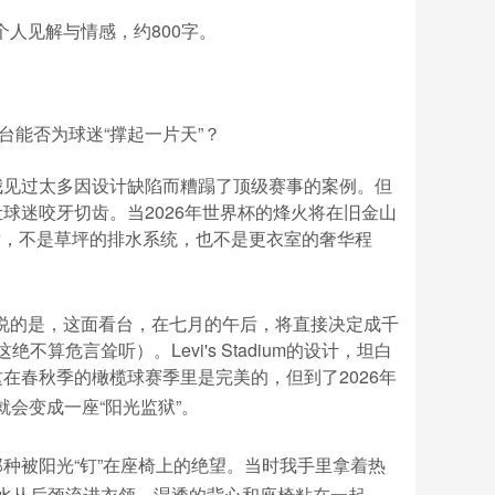
人见解与情感，约800字。
晒看台能否为球迷“撑起一片天”？
我见过太多因设计缺陷而糟蹋了顶级赛事的案例。但
球迷咬牙切齿。当2026年世界杯的烽火将在旧金山
技术指标，不是草坪的排水系统，也不是更衣室的奢华程
说的是，这面看台，在七月的午后，将直接决定成千
危言耸听）。Levi's Stadium的设计，坦白
在春秋季的橄榄球赛季里是完美的，但到了2026年
会变成一座“阳光监狱”。
种被阳光“钉”在座椅上的绝望。当时我手里拿着热
汗水从后颈流进衣领，湿透的背心和座椅粘在一起，