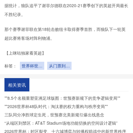
据统计，狼队追平了谢菲尔德联在2020-21赛季创下的英超开局最长
不胜纪录。
那个赛季谢菲联在第18轮击败纽卡取得赛季首胜，而狼队下一轮英
超比赛将客场对阵利物浦。
【上咪咕独家看英超】
标签：
世界杯世界
从门票到纪
杯观赛消费
念品
全记录
相关资讯
**8.5个名额重塑亚洲足球版图：世预赛新规下的竞争逻辑变局**
**2026世界杯48队时代：淘汰赛的权力重构与秩序变局**
三队同分净胜球定生死，世预赛北美新规引爆出线悬念
“从端区到禁区：AT&T Stadium场地功能切换的空间设计逻辑”
2026世界杯：时区裂变、十六城博弈与转播权暗战中的新世界秩序