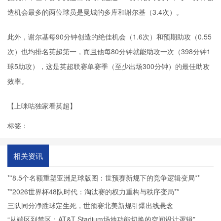
造机会最多的两位球员是曼城的多库和谢尔基（3.4次）。
此外，谢尔基每90分钟创造的绝佳机会（1.6次）和预期助攻（0.55
次）也均排名英超第一，而且他每80分钟就能助攻一次（398分钟1
球5助攻），这是英超联赛单赛季（至少出场300分钟）的最佳助攻
效率。
【上咪咕独家看英超】
标签：
相关资讯
**8.5个名额重塑亚洲足球版图：世预赛新规下的竞争逻辑变局**
**2026世界杯48队时代：淘汰赛的权力重构与秩序变局**
三队同分净胜球定生死，世预赛北美新规引爆出线悬念
“从端区到禁区：AT&T Stadium场地功能切换的空间设计逻辑”