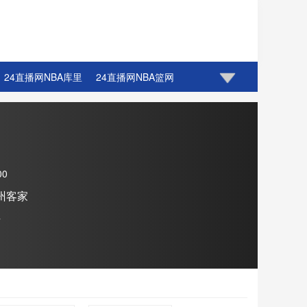
24直播网NBA库里
24直播网NBA篮网
00
州客家
始